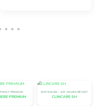
FAMILY PREMIUM
KHỬ KHUẨN - SÁT KHUẨN BỀ MẶT
Add to
Add to
EBE PREMIUM
CLINCARE SH
wishlist
wishlist