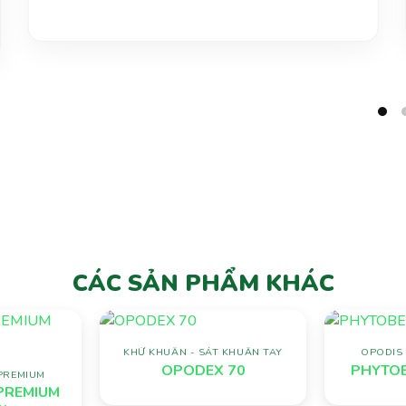
CÁC SẢN PHẨM KHÁC
KHỬ KHUẨN - SÁT KHUẨN TAY
OPODIS 
Add to
Add to
OPODEX 70
PHYTOB
wishlist
wishlist
 PREMIUM
PREMIUM