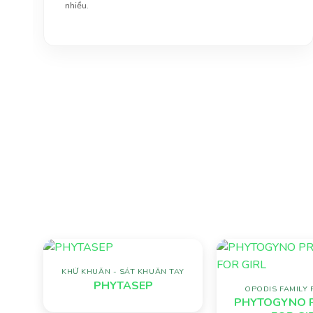
nhiều.
KHỬ KHUẨN - SÁT KHUẨN TAY
Add to
PHYTASEP
wishlist
OPODIS FAMILY
PHYTOGYNO 