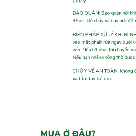
Lưu ý
BẢO QUẢN: Bảo quản nới khô m
35oC. Dễ cháy và bay hơi, để 
BIÊN PHÁP XỬ LÝ KHI BỊ NHI
vào mắt phaiir rửa ngay dưới v
vấn. Nếu hít phải thì chuyển n
Nếu nạn nhân không thở được, 
CHÚ Ý VỀ AN TOÀN: Không đượ
xa tầm tay trẻ em
MUA Ở ĐÂU?