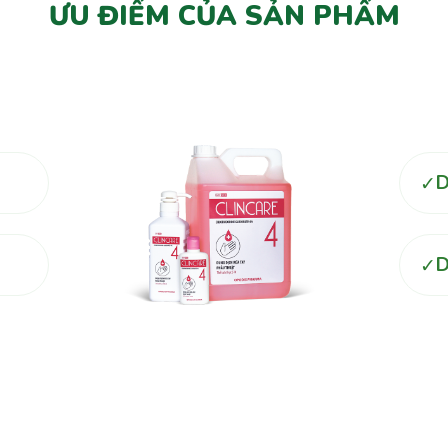
ƯU ĐIỂM CỦA SẢN PHẨM
D
✓
D
✓