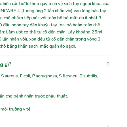
 hiện các bước theo quy trình vệ sinh tay ngoại khoa của
INCARE 4 (tương ứng 2 lần nhấn vòi) vào lòng bàn tay
n chế phẩm tiếp xúc với toàn bộ bề mặt da ít nhất 3
từ đầu ngón tay đến khuỷu tay, loai bỏ hoàn toàn chế
n: Làm ướt cơ thể từ cổ đến chân. Lấy khoảng 25ml
ần nhấn vòi), xoa đều từ cổ đến chân trong vòng 3
u khô bằng khăn sạch, mặc quần áo sạch.
g gì?
S.aureus, E.coli, P.aeruginosa, S.flexneri, B.subtilis,
ẩn cho bệnh nhân trước phẫu thuật.
môi trường y tế.