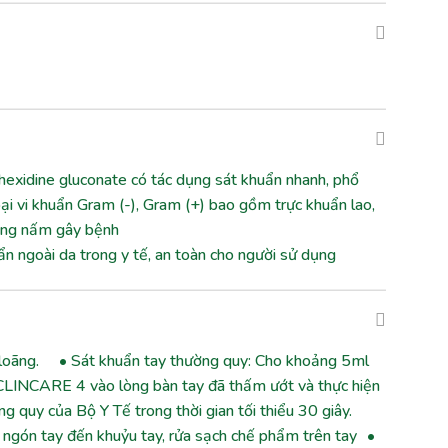
xidine gluconate có tác dụng sát khuẩn nhanh, phổ
loại vi khuẩn Gram (-), Gram (+) bao gồm trực khuẩn lao,
ủng nấm gây bệnh
 ngoài da trong y tế, an toàn cho người sử dụng
 loãng. • Sát khuẩn tay thường quy: Cho khoảng 5ml
 CLINCARE 4 vào lòng bàn tay đã thấm ướt và thực hiện
ng quy của Bộ Y Tế trong thời gian tối thiểu 30 giây.
u ngón tay đến khuỷu tay, rửa sạch chế phẩm trên tay •