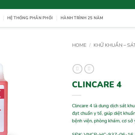
HỆ THỐNG PHÂN PHỐI
HÀNH TRÌNH 25 NĂM
HOME
/
KHỬ KHUẨN – SÁ
Add to
wishlist
CLINCARE 4
Clincare 4 là dung dịch sát kh
đạt chuẩn y tế, giúp diệt khu
bệnh viện, phòng khám, cơ sở 
SĐK: VNCP-HC-937-06-16