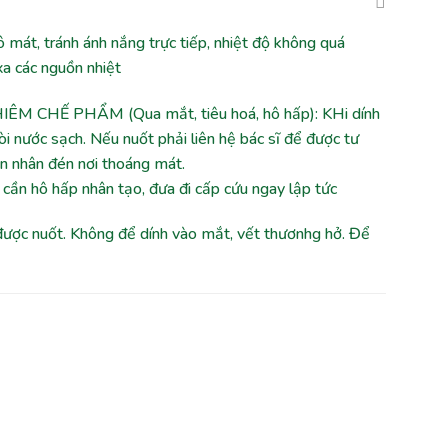
át, tránh ánh nắng trực tiếp, nhiệt độ không quá
xa các nguồn nhiệt
ÊM CHẾ PHẨM (Qua mắt, tiêu hoá, hô hấp): KHi dính
òi nước sạch. Nếu nuốt phải liên hệ bác sĩ để được tư
ạn nhân đén nơi thoáng mát.
cần hô hấp nhân tạo, đưa đi cấp cứu ngay lập tức
c nuốt. Không để dính vào mắt, vết thươnhg hở. Để